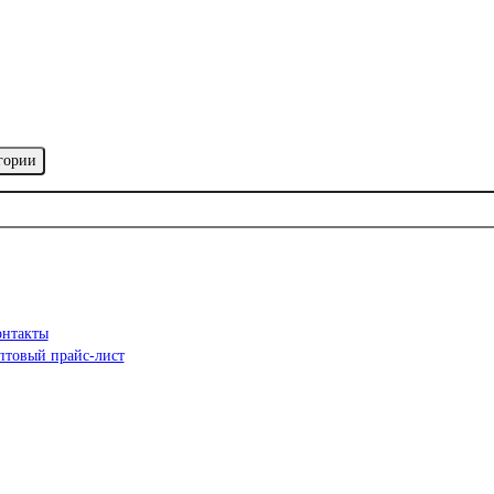
гории
онтакты
птовый прайс-лист