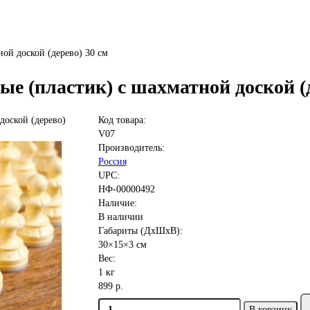
ой доской (дерево) 30 см
 (пластик) с шахматной доской (д
Код товара:
V07
Производитель:
Россия
UPC:
НФ-00000492
Наличие:
В наличии
Габариты (ДхШхВ):
30×15×3 см
Вес:
1 кг
899 р.
В корзину