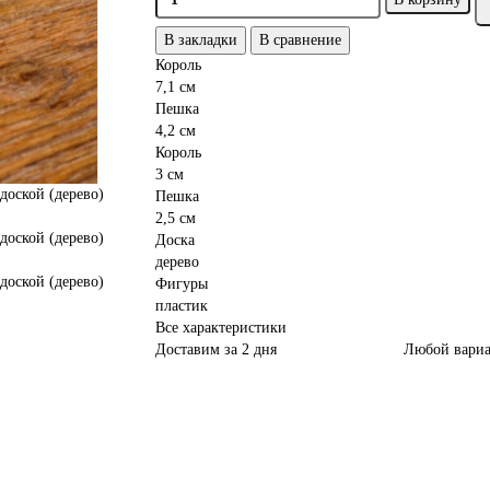
В закладки
В сравнение
Король
7,1 см
Пешка
4,2 см
Король
3 см
Пешка
2,5 см
Доска
дерево
Фигуры
пластик
Все характеристики
Доставим за 2 дня
Любой вариа