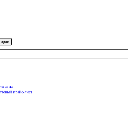
гории
онтакты
птовый прайс-лист