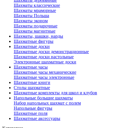
Шахматы деревянные
Шахматы классические
Шахматы мраморные
Шахматы Польша
Шахматы эконом
Шахматы подарочные
Шахматы магнитные
Шахматы, шашки, нарды
Шахматные фигуры
Шахматные доски
Шахматные доски демонстрационные
Шахматные доски настольные
Электронные шахматные доски
Шахматные часы
Шахматные часы механические
Шахматные часы электронные
Шахматные книги
Столы шахматные
Шахматные комплекты для школ и клубов
Напольные большие шахматы
Набор напольных шахмат c полем
Напольные фигуры
Шахматные поля
Шахматные аксессуары