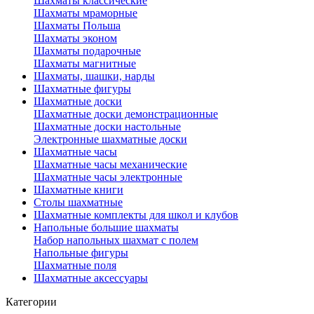
Шахматы классические
Шахматы мраморные
Шахматы Польша
Шахматы эконом
Шахматы подарочные
Шахматы магнитные
Шахматы, шашки, нарды
Шахматные фигуры
Шахматные доски
Шахматные доски демонстрационные
Шахматные доски настольные
Электронные шахматные доски
Шахматные часы
Шахматные часы механические
Шахматные часы электронные
Шахматные книги
Столы шахматные
Шахматные комплекты для школ и клубов
Напольные большие шахматы
Набор напольных шахмат c полем
Напольные фигуры
Шахматные поля
Шахматные аксессуары
Категории