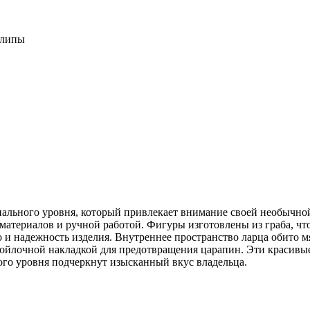
 липы
льного уровня, который привлекает внимание своей необычно
териалов и ручной работой. Фигуры изготовлены из граба, что 
о и надежность изделия. Внутреннее пространство ларца обито 
войлочной накладкой для предотвращения царапин. Эти красив
ого уровня подчеркнут изысканный вкус владельца.